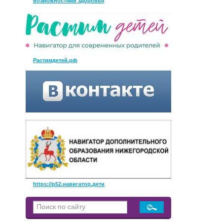
возможностями здоровья
Растимдетей.рф
https://р52.навигатор.дети