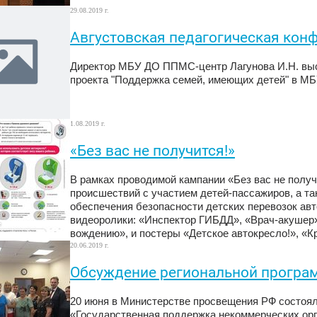
29.08.2019 г.
Августовская педагогическая кон
Директор МБУ ДО ППМС-центр Лагунова И.Н. выс
проекта "Поддержка семей, имеющих детей" в М
1.08.2019 г.
«Без вас не получится!»
В рамках проводимой кампании «Без вас не полу
происшествий с участием детей-пассажиров, а т
обеспечения безопасности детских перевозок ав
видеоролики: «Инспектор ГИБДД», «Врач-акушер»
вождению», и постеры «Детское автокресло!», «К
20.06.2019 г.
Обсуждение региональной програ
20 июня в Министерстве просвещения РФ состоя
«Государственная поддержка некоммерческих орг