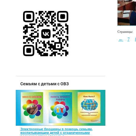
Страницы:
←
7
Семьям с детьми с ОВЗ
Электронные брошюры в помощь семьям,
воспитывающим детей с ограниченными