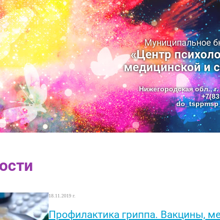
Муниципальное 
«Центр психоло
медицинской и 
Нижегородская обл., г.
+7(83
do_tsppmsp_
ости
18.11.2019 г.
Профилактика гриппа. Вакцины, м