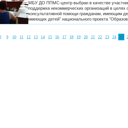
МБУ ДО ППМС-центр выбран в качестве участник
поддержка некоммерческих организаций в целях о
консультативной помощи гражданам, имеющим де
имеющих детей" национального проекта "Образова
8
9
10
11
12
13
14
15
16
17
18
19
20
21
22
23
24
25