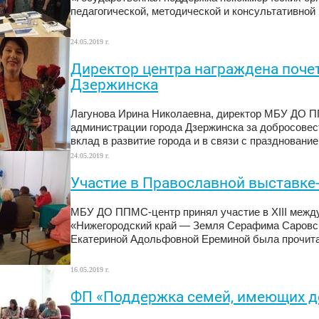
педагогической, методической и консультативно
24.05.2019 г.
Директор центра награждена поче
Дзержинска
Лагунова Ирина Николаевна, директор МБУ ДО П
администрации города Дзержинска за добросовес
вклад в развитие города и в связи с празднование
24.05.2019 г.
Участие в Православной выставке
МБУ ДО ППМС-центр принял участие в XIII межд
«Нижегородский край — Земля Серафима Саровско
Екатериной Адольфовной Ереминой была прочита
16.05.2019 г.
ФП «Поддержка семей, имеющих д