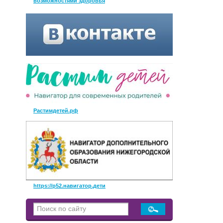
возможностями здоровья
Растимдетей.рф
https://р52.навигатор.дети