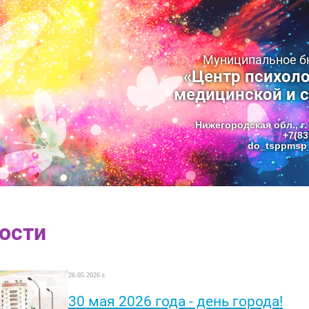
Муниципальное 
«Центр психоло
медицинской и 
Нижегородская обл., г.
+7(83
do_tsppmsp_
ости
26.05.2026 г.
30 мая 2026 года - день города!