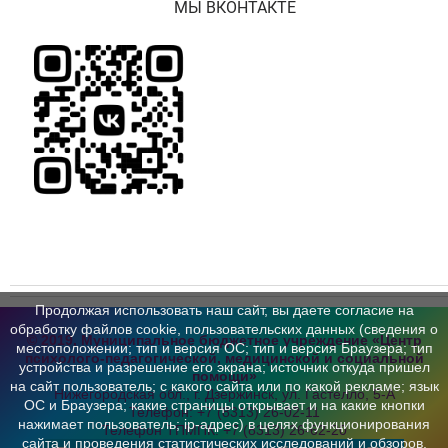
МЫ ВКОНТАКТЕ
Продолжая использовать наш сайт, вы даете согласие на
обработку файлов cookie, пользовательских данных (сведения о
© 2019, Муниципальное бюджетное учреждение «Центр
местоположении; тип и версия ОС; тип и версия Браузера; тип
психолого-педагогической,
медицинской и социальной
устройства и разрешение его экрана; источник откуда пришел
помощи»
на сайт пользователь; с какого сайта или по какой рекламе; язык
Нижегородская обл., г. Дзержинск,
ул. Гастелло, 5-А
ОС и Браузера; какие страницы открывает и на какие кнопки
Телефон:
+7 (8313) 26-02-11
нажимает пользователь; ip-адрес) в целях функционирования
Телефон ТПМПК:
+7 (8313) 26-62-20
сайта и проведения статистических исследований и обзоров.