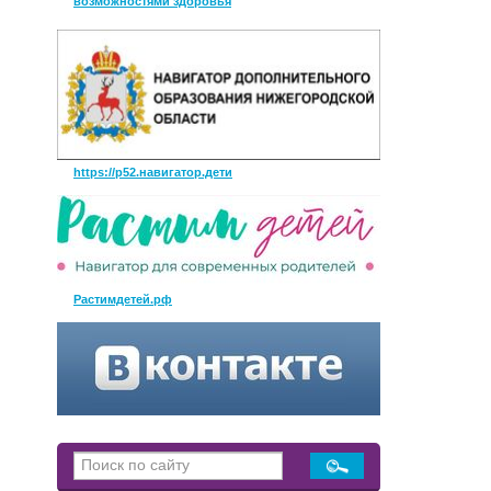
возможностями здоровья
https://р52.навигатор.дети
Растимдетей.рф