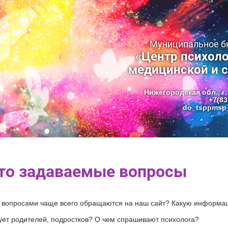
Муниципальное 
«Центр психоло
медицинской и 
Нижегородская обл., г.
+7(83
do_tsppmsp_
то задаваемые вопросы
 вопросами чаще всего обращаются на наш сайт? Какую информа
ует родителей, подростков? О чем спрашивают психолога?