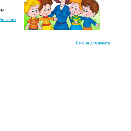
сы:
rWmU/edit
Версия для печати