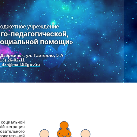
бюджетное учреждение
го-педагогической,
социальной помощи»
 Дзержинск, ул. Гастелло, 5-А
13) 26-02-11
dzr@mail.52gov.ru
и социальной
Интеграция
овательного
овательной