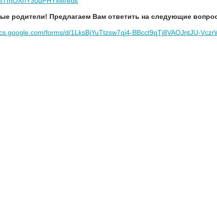
iTmOXhY30dPHYxM/edit
ые родители! Предлагаем Вам ответить на следующие вопро
docs.google.com/forms/d/1LksBjYuTtzsw7qj4-BBcct9qTj8VAOJntJU-Vcz