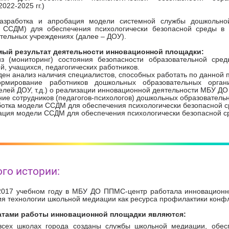
022-2025 гг.)
зработка и апробация модели системной службы дошкольно
- ССДМ) для обеспечения психологически безопасной среды в
тельных учреждениях (далее – ДОУ).
ый результат деятельности инновационной площадки:
из (мониторинг) состояния безопасности образовательной сред
й, учащихся, педагогических работников.
ден анализ наличия специалистов, способных работать по данной 
рмирование работников дошкольных образовательных организ
елей ДОУ, т.д.) о реализации инновационной деятельности МБУ Д
ние сотрудников (педагогов-психологов) дошкольных образовател
ботка модели ССДМ для обеспечения психологически безопасной с
ация модели ССДМ для обеспечения психологически безопасной с
го истории:
2017 учебном году в МБУ ДО ППМС-центр работала инновацион
я технологии школьной медиации как ресурса профилактики конфл
атами работы инновационной площадки являются:
всех школах города созданы службы школьной медиации, обес