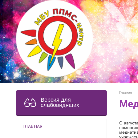
Главная
→
Версия для
Мед
слабовидящих
С август
ГЛАВНАЯ
помощи
медиати
учрежде