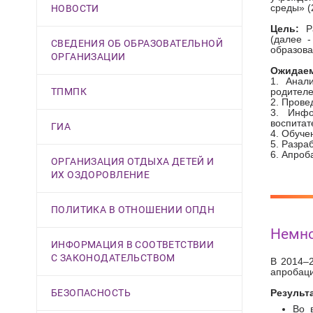
среды» (2
НОВОСТИ
Цель:
Ра
(далее 
СВЕДЕНИЯ ОБ ОБРАЗОВАТЕЛЬНОЙ
образова
ОРГАНИЗАЦИИ
Ожидаем
1. Анал
ТПМПК
родителе
2. Прове
3. Инфо
воспитат
ГИА
4. Обуче
5. Разра
6. Апроб
ОРГАНИЗАЦИЯ ОТДЫХА ДЕТЕЙ И
ИХ ОЗДОРОВЛЕНИЕ
ПОЛИТИКА В ОТНОШЕНИИ ОПДН
Немно
ИНФОРМАЦИЯ В СООТВЕТСТВИИ
С ЗАКОНОДАТЕЛЬСТВОМ
В 2014–
апробаци
БЕЗОПАСНОСТЬ
Результ
Во 