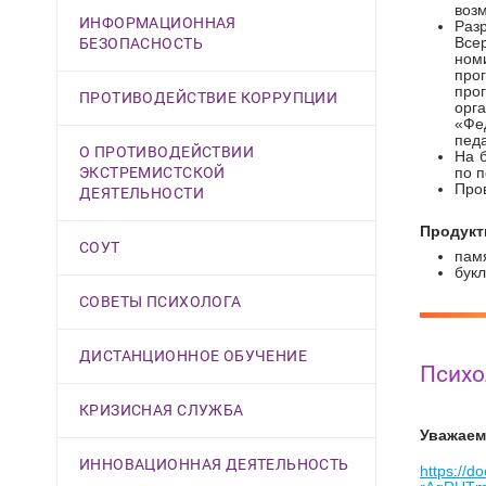
воз
ИНФОРМАЦИОННАЯ
Раз
БЕЗОПАСНОСТЬ
Все
ном
про
про
ПРОТИВОДЕЙСТВИЕ КОРРУПЦИИ
орг
«Фе
пед
О ПРОТИВОДЕЙСТВИИ
На 
ЭКСТРЕМИСТСКОЙ
по 
Про
ДЕЯТЕЛЬНОСТИ
Продукт
СОУТ
памя
бук
СОВЕТЫ ПСИХОЛОГА
ДИСТАНЦИОННОЕ ОБУЧЕНИЕ
Психо
КРИЗИСНАЯ СЛУЖБА
Уважаем
ИННОВАЦИОННАЯ ДЕЯТЕЛЬНОСТЬ
https://