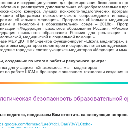
можности и создающие условия для формирования безопасного про
работана и реализуется дополнительная общеобразовательная пр
российского конкурса лучших психолого-педагогических прогр
инации «Программы психологического сопровождения инновац
грамма «Школьная медиация». Программа «Школьная медиация» 
грамм и технологий в образовательной среде – 2018г.». Про
анизации «Федерация психологов образования России»: «Реком
дерация психологов образования России» для реализации в 
агогической, медицинской и социальной помощи.»
базе МБУ ДО ППМС-центра функционирует «Школа медиатора», в 
подготовке медиаторов-волонтеров и осуществляется методическо
ведение городских слетов учащихся-медиаторов «Медиация и мы»
ы, созданные по итогам работы ресурсного центра:
тка для учащихся «Знакомьтесь: мы – медиаторы»;
лет по работе ШСМ и брошюра с описанием технологии создания ш
логическая безопасность образовательной 
ые педагоги, предлагаем Вам ответить на следующие вопрос
docs.google.com/forms/d/1ae8YdcUOauY3yY1Ctxhg-