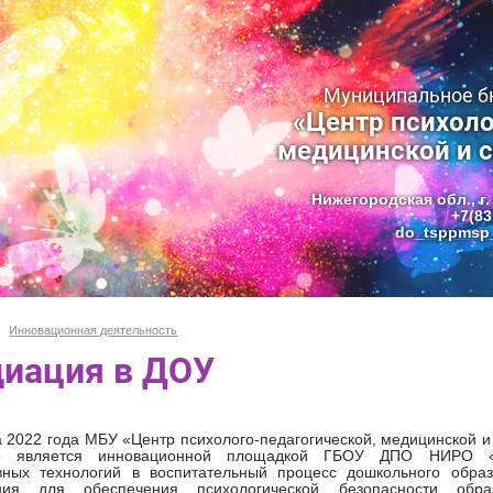
Муниципальное 
«Центр психоло
медицинской и 
Нижегородская обл., г.
+7(83
do_tsppmsp_
Инновационная деятельность
иация в ДОУ
а 2022 года МБУ «Центр психолого-педагогической, медицинской 
» является инновационной площадкой ГБОУ ДПО НИРО «
вных технологий в воспитательный процесс дошкольного образ
ния для обеспечения психологической безопасности образ