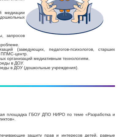
й медиации
 дошкольных
ы, запросов
проблеме.
аций (заведующих, педагогов-психологов, старших
О ППМС-центр.
ьных организаций медиативным технологиям.
реды в ДОУ.
реды в ДОУ (дошкольные учреждения).
ная площадка ГБОУ ДПО НИРО по теме «Разработка и
иктов».
печивающие защиту прав и интересов детей, равные