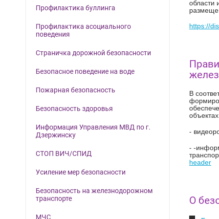
области 
Профилактика буллинга
размещен
Профилактика асоциального
https://d
поведения
Страничка дорожной безопасности
Прави
Безопасное поведение на воде
желез
Пожарная безопасность
В соотве
формиров
Безопасность здоровья
обеспече
объектах
Информация Управления МВД по г.
- видеор
Дзержинску
- -инфор
СТОП ВИЧ/СПИД
транспор
header
Усиление мер безопасности
Безопасность на железнодорожном
О без
транспорте
МЧС