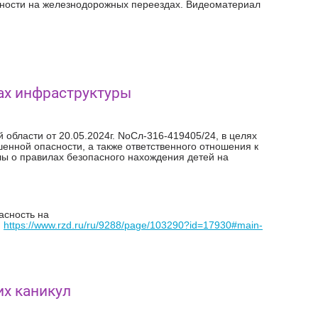
сности на железнодорожных переездах. Видеоматериал
ах инфраструктуры
 области от 20.05.2024г. NoСл-316-419405/24, в целях
енной опасности, а также ответственного отношения к
ы о правилах безопасного нахождения детей на
асность на
;
https://www.rzd.ru/ru/9288/page/103290?id=17930#main-
их каникул