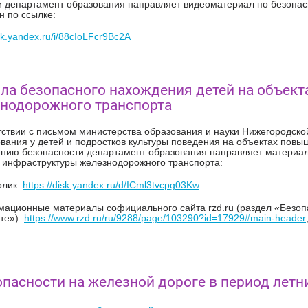
и департамент образования направляет видеоматериал по безопа
 по ссылке:
isk.yandex.ru/i/88cIoLFcr9Bc2A
ла безопасного нахождения детей на объект
нодорожного транспорта
тствии с письмом министерства образования и науки Нижегородской
ания у детей и подростков культуры поведения на объектах повыш
нию безопасности департамент образования направляет материал
 инфраструктуры железнодорожного транспорта:
олик:
https://disk.yandex.ru/d/ICml3tvcpg03Kw
мационные материалы софициального сайта rzd.ru (раздел «Безоп
те»):
https://www.rzd.ru/ru/9288/page/103290?id=17929#main-header
опасности на железной дороге в период летн