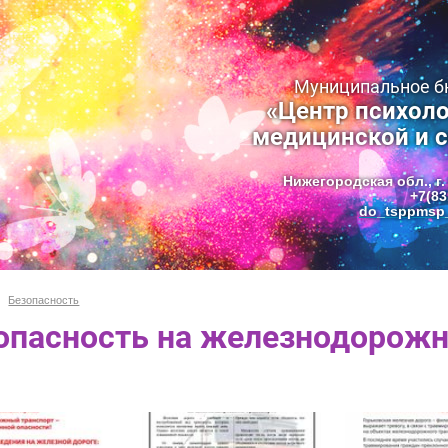
Муниципальное 
«Центр психоло
медицинской и 
Нижегородская обл., г.
+7(83
do_tsppmsp_
Безопасность
опасность на железнодорожн