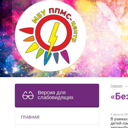
Главная
→
Версия для
«Бе
слабовидящих
1 августа 20
ГЛАВНАЯ
В рамка
детей-па
автомоби