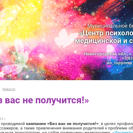
Муниципальное 
«Центр психоло
медицинской и 
Нижегородская обл., г.
+7(83
do_tsppmsp_
Новости
з вас не получится!»
19 г.
х проводимой
кампании «Без вас не получится!»
, в целях профи
ссажиров, а также привлечения внимания родителей к проблеме об
льным транспортом, на сайте размещены видеоролики:
«Инспект