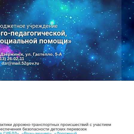
бюджетное учреждение
го-педагогической,
социальной помощи»
 Дзержинск, ул. Гастелло, 5-А
13) 26-02-11
dzr@mail.52gov.ru
лактики дорожно-транспортных происшествий с участием
еспечения безопасности детских перевозок
ор ГИБДД»
,
«Врач-акушер»
,
«Дорожный