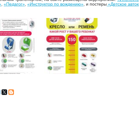
»
,
«Педагог»
,
«Инструктор по вождению»
, и постеры
«Детское авток