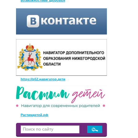
возможностями здоровья
https://р52.навигатор.дети
Растимдетей.рф