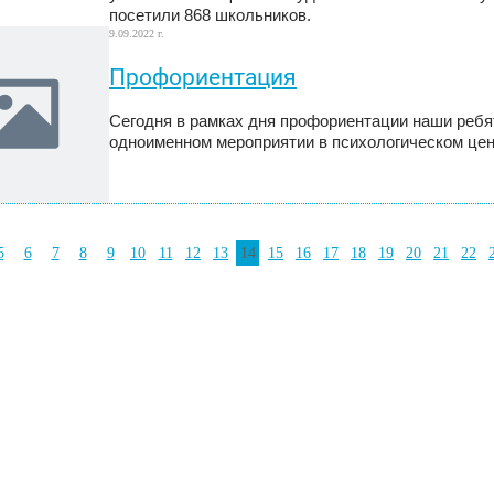
посетили 868 школьников.
9.09.2022 г.
Профориентация
Сегодня в рамках дня профориентации наши ребя
одноименном мероприятии в психологическом цен
5
6
7
8
9
10
11
12
13
14
15
16
17
18
19
20
21
22