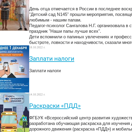
День отца отмечается в России в последнее вос
"Детский сад N145" прошли мероприятия, посвя
любимым - нашим папам.
Педагог-психолог Сангалова Н.Г. организовала в
праздник "Наши папы лучше всех".
Дети вспомнили о папиных увлечениях и професс
быстроте, ловкости и находчивости, сказали мног
18.10.2022 г.
Заплати налоги
Заплати налоги
14.10.2022 г.
Раскраски «ПДД»
ФГБУК «Всероссийский центр развития художеств
разработана обучающая раскраска для изучения
дорожного движения (раскраска «ПДД») и мобиль