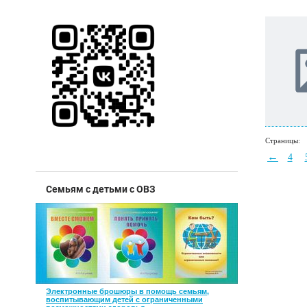
Страницы:
←
4
Семьям с детьми с ОВЗ
Электронные брошюры в помощь семьям,
воспитывающим детей с ограниченными