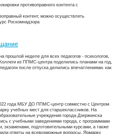
кировки противоправного контента с
воправный контент, можно осуществлять
урс Роскомнадзора
ещание
а прошлой неделе для всех педагогов - психологов,
. Коллеги из ППМС-центра поделились планами на год,
педагоги после отпуска делились впечатлениями. как
2022 года МБУ ДО ППМС-центр совместно с Центром
марку учебных мест для старшеклассников. На
образовательные учреждения города Дзержинска
лись с учебными заведениями города, с программами
, экзаменами, подготовительными курсами, а также
чили ответы на всевозможные вопросы. Ярмарку