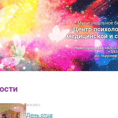
Муниципальное 
«Центр психоло
медицинской и 
Нижегородская обл., г.
+7(83
do_tsppmsp_
ости
18.10.2022 г.
День отца