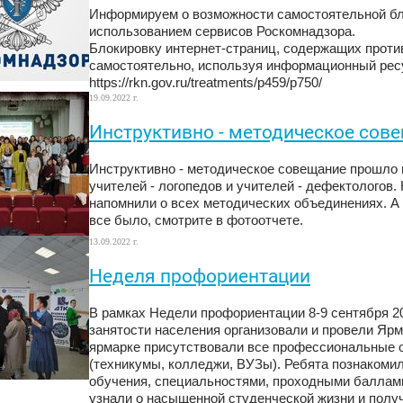
Информируем о возможности самостоятельной бло
использованием сервисов Роскомнадзора.
Блокировку интернет-страниц, содержащих проти
самостоятельно, используя информационный рес
https://rkn.gov.ru/treatments/p459/p750/
19.09.2022 г.
Инструктивно - методическое сов
Инструктивно - методическое совещание прошло н
учителей - логопедов и учителей - дефектологов
напомнили о всех методических объединениях. А 
все было, смотрите в фотоотчете.
13.09.2022 г.
Неделя профориентации
В рамках Недели профориентации 8-9 сентября 
занятости населения организовали и провели Яр
ярмарке присутствовали все профессиональные 
(техникумы, колледжи, ВУЗы). Ребята познакоми
обучения, специальностями, проходными баллами
узнали о насыщенной студенческой жизни и полу