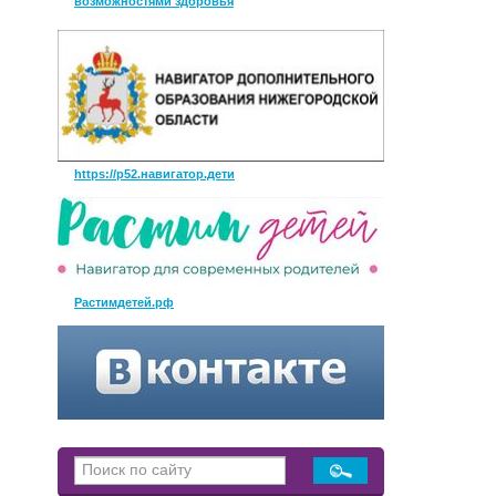
возможностями здоровья
https://р52.навигатор.дети
Растимдетей.рф