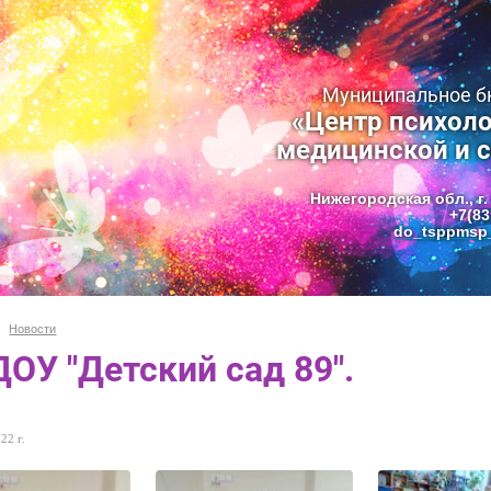
Муниципальное 
«Центр психоло
медицинской и 
Нижегородская обл., г.
+7(83
do_tsppmsp_
Новости
ОУ "Детский сад 89".
22 г.