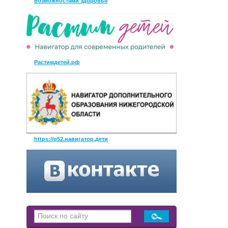
возможностями здоровья
Растимдетей.рф
https://р52.навигатор.дети