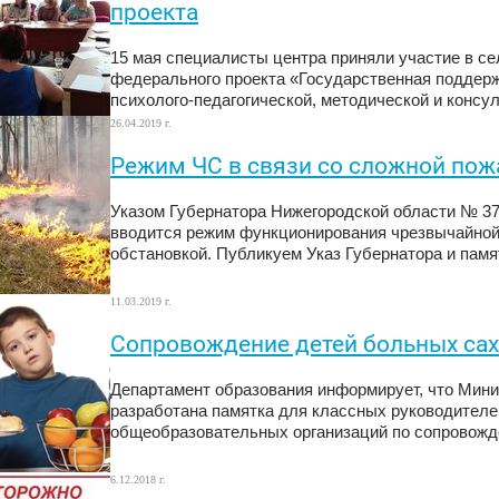
проекта
15 мая специалисты центра приняли участие в с
федерального проекта «Государственная поддерж
психолого-педагогической, методической и консу
26.04.2019 г.
Режим ЧС в связи со сложной пож
Указом Губернатора Нижегородской области № 37 
вводится режим функционирования чрезвычайной 
обстановкой. Публикуем Указ Губернатора и памя
11.03.2019 г.
Сопровождение детей больных са
Департамент образования информирует, что Мин
разработана памятка для классных руководителе
общеобразовательных организаций по сопровожд
6.12.2018 г.