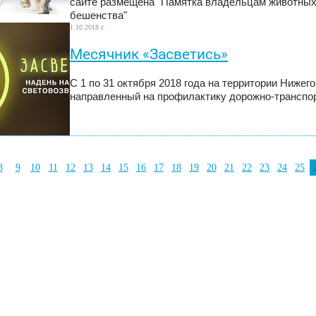
сайте размещена "Памятка владельцам животных 
бешенства"
1.10.2018 г.
Месячник «Засветись»
С 1 по 31 октября 2018 года на территории Нижег
направленный на профилактику дорожно-транспор
8
9
10
11
12
13
14
15
16
17
18
19
20
21
22
23
24
25