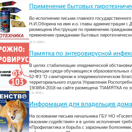
Применение бытовых пиротехниче
Во исполнении письма главного государственного
Н.И.Оборина на имя и.о. главы администрации г. Д
размещена Инструкция по применению гражданам
применению гражданами бытовых пиротехнически
23.11.2018 г.
Памятка по энтеровирусной инфек
В целях стабилизации эпидемической обстановки
инфекции среди обучающихся образовательных орг
52-ФЗ "О санитарном и эпидемиологическом благо
территориального отдела Управления Роспотребн
19/3854-2018 на сайте размещена "ПАМЯТКА по э
1.11.2018 г.
Информация для владельцев дом
На основании письма начальника ГБУ НО «Госвет
оказании содействия» и в целях исполнения треб
«Профилактика и борьба с заразными болезнями,