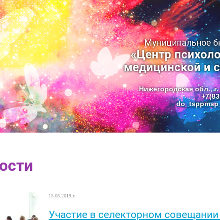
Муниципальное 
«Центр психоло
медицинской и 
Нижегородская обл., г.
+7(83
do_tsppmsp_
ости
15.05.2019 г.
Участие в селекторном совещании