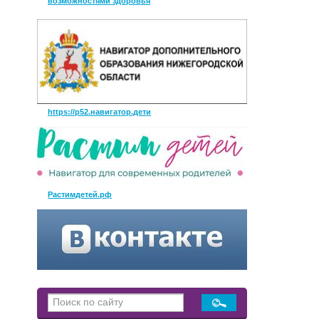
возможностями здоровья
https://р52.навигатор.дети
Растимдетей.рф