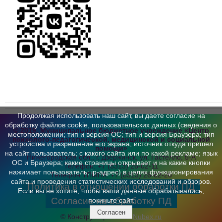
Продолжая использовать наш сайт, вы даете согласие на
обработку файлов cookie, пользовательских данных (сведения о
© 2019, Муниципальное бюджетное учреждение «Центр
местоположении; тип и версия ОС; тип и версия Браузера; тип
психолого-педагогической,
медицинской и социальной
устройства и разрешение его экрана; источник откуда пришел
помощи»
на сайт пользователь; с какого сайта или по какой рекламе; язык
Нижегородская обл., г. Дзержинск,
ул. Гастелло, 5-А
ОС и Браузера; какие страницы открывает и на какие кнопки
Телефон:
+7 (8313) 26-02-11
нажимает пользователь; ip-адрес) в целях функционирования
Телефон ТПМПК:
+7 (8313) 26-62-20
сайта и проведения статистических исследований и обзоров.
Политика в отношении обработки ПД
Если вы не хотите, чтобы ваши данные обрабатывались,
Согласие на обработку ПД
покиньте сайт.
Согласен
© Конструктор сайтов
Nubex.ru