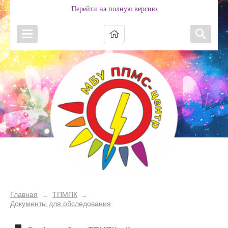
Перейти на полную версию
Главная
ТПМПК
→
→
Документы для обследования