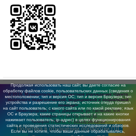
Продолжая использовать наш сайт, вы даете согласие на
обработку файлов cookie, пользовательских данных (сведения о
© 2019, Муниципальное бюджетное учреждение «Центр
местоположении; тип и версия ОС; тип и версия Браузера; тип
психолого-педагогической,
медицинской и социальной
устройства и разрешение его экрана; источник откуда пришел
помощи»
на сайт пользователь; с какого сайта или по какой рекламе; язык
Нижегородская обл., г. Дзержинск,
ул. Гастелло, 5-А
ОС и Браузера; какие страницы открывает и на какие кнопки
Телефон:
+7 (8313) 26-02-11
нажимает пользователь; ip-адрес) в целях функционирования
Телефон ТПМПК:
+7 (8313) 26-62-20
сайта и проведения статистических исследований и обзоров.
Политика в отношении обработки ПД
Если вы не хотите, чтобы ваши данные обрабатывались,