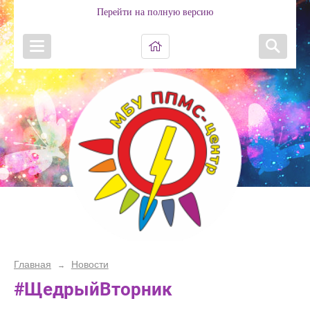
Перейти на полную версию
Главная
Новости
→
#ЩедрыйВторник