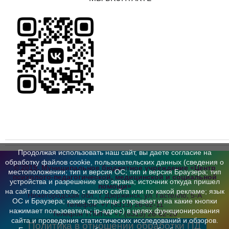
Продолжая использовать наш сайт, вы даете согласие на
обработку файлов cookie, пользовательских данных (сведения о
© 2019, Муниципальное бюджетное учреждение «Центр
местоположении; тип и версия ОС; тип и версия Браузера; тип
психолого-педагогической,
медицинской и социальной
устройства и разрешение его экрана; источник откуда пришел
помощи»
на сайт пользователь; с какого сайта или по какой рекламе; язык
Нижегородская обл., г. Дзержинск,
ул. Гастелло, 5-А
ОС и Браузера; какие страницы открывает и на какие кнопки
Телефон:
+7 (8313) 26-02-11
нажимает пользователь; ip-адрес) в целях функционирования
Телефон ТПМПК:
+7 (8313) 26-62-20
сайта и проведения статистических исследований и обзоров.
Политика в отношении обработки ПД