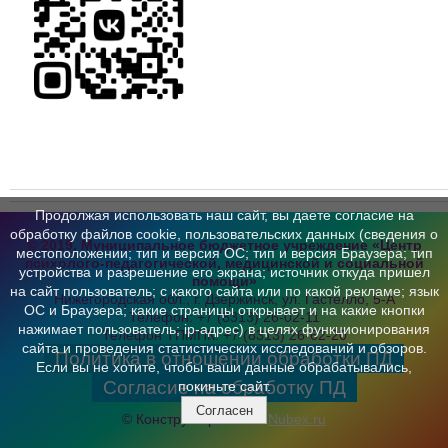
Продолжая использовать наш сайт, вы даете согласие на
обработку файлов cookie, пользовательских данных (сведения о
© 2019, Муниципальное бюджетное учреждение «Центр
местоположении; тип и версия ОС; тип и версия Браузера; тип
психолого-педагогической,
медицинской и социальной
устройства и разрешение его экрана; источник откуда пришел
помощи»
на сайт пользователь; с какого сайта или по какой рекламе; язык
Нижегородская обл., г. Дзержинск,
ул. Гастелло, 5-А
ОС и Браузера; какие страницы открывает и на какие кнопки
Телефон:
+7 (8313) 26-02-11
нажимает пользователь; ip-адрес) в целях функционирования
Телефон ТПМПК:
+7 (8313) 26-62-20
сайта и проведения статистических исследований и обзоров.
Политика в отношении обработки ПД
Если вы не хотите, чтобы ваши данные обрабатывались,
Согласие на обработку ПД
покиньте сайт.
Согласен
© Конструктор сайтов
Nubex.ru