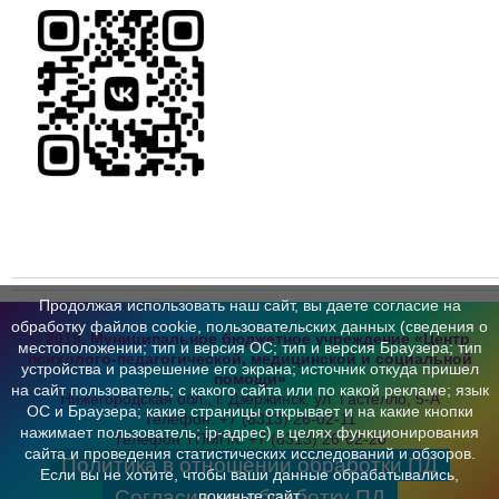
Продолжая использовать наш сайт, вы даете согласие на
обработку файлов cookie, пользовательских данных (сведения о
© 2019, Муниципальное бюджетное учреждение «Центр
местоположении; тип и версия ОС; тип и версия Браузера; тип
психолого-педагогической,
медицинской и социальной
устройства и разрешение его экрана; источник откуда пришел
помощи»
на сайт пользователь; с какого сайта или по какой рекламе; язык
Нижегородская обл., г. Дзержинск,
ул. Гастелло, 5-А
ОС и Браузера; какие страницы открывает и на какие кнопки
Телефон:
+7 (8313) 26-02-11
нажимает пользователь; ip-адрес) в целях функционирования
Телефон ТПМПК:
+7 (8313) 26-62-20
сайта и проведения статистических исследований и обзоров.
Политика в отношении обработки ПД
Если вы не хотите, чтобы ваши данные обрабатывались,
Согласие на обработку ПД
покиньте сайт.