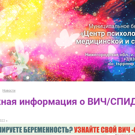
Муниципальное 
«Центр психоло
медицинской и 
Нижегородская обл., г.
+7(83
do_tsppmsp_
Новости
ная информация о ВИЧ/СПИ
022 г.