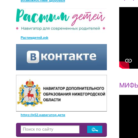
возможностями здоровья
Растимдетей.рф
МИФЫ
https://р52.навигатор.дети