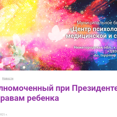
Муниципальное 
«Центр психоло
медицинской и 
Нижегородская обл., г.
+7(83
do_tsppmsp_
Новости
лномоченный при Президент
правам ребенка
021 г.