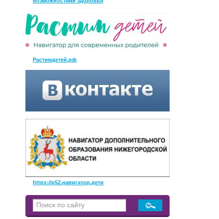
возможностями здоровья
Растимдетей.рф
https://р52.навигатор.дети