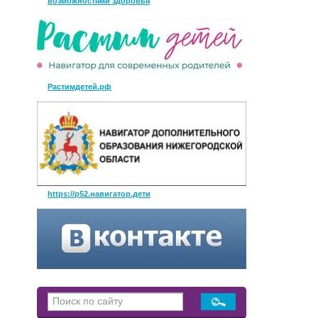
возможностями здоровья
Растимдетей.рф
https://р52.навигатор.дети