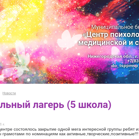
Муниципальное 
«Центр психоло
медицинской и 
Нижегородская обл., г.
+7(83
do_tsppmsp_
Новости
льный лагерь (5 школа)
1 г.
центре состоялось закрытие одной мега интересной группы ребят и
 грамотами по номинациям как активные,творческие,позитивные!!!