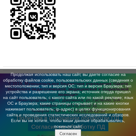
Продолжая использовать наш сайт, вы даете согласие на
обработку файлов cookie, пользовательских данных (сведения о
© 2019, Муниципальное бюджетное учреждение «Центр
местоположении; тип и версия ОС; тип и версия Браузера; тип
психолого-педагогической,
медицинской и социальной
устройства и разрешение его экрана; источник откуда пришел
помощи»
на сайт пользователь; с какого сайта или по какой рекламе; язык
Нижегородская обл., г. Дзержинск,
ул. Гастелло, 5-А
ОС и Браузера; какие страницы открывает и на какие кнопки
Телефон:
+7 (8313) 26-02-11
нажимает пользователь; ip-адрес) в целях функционирования
Телефон ТПМПК:
+7 (8313) 26-62-20
сайта и проведения статистических исследований и обзоров.
Политика в отношении обработки ПД
Если вы не хотите, чтобы ваши данные обрабатывались,
Согласие на обработку ПД
покиньте сайт.
Согласен