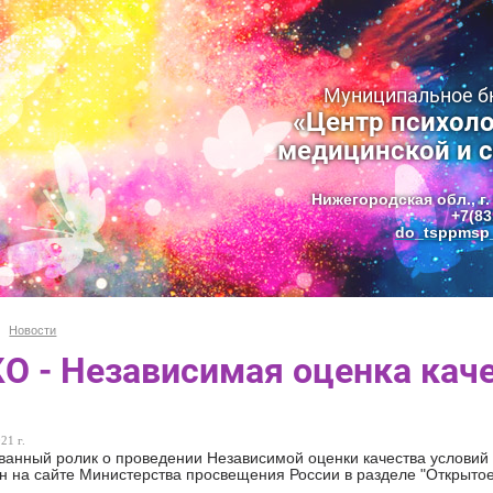
Муниципальное 
«Центр психоло
медицинской и 
Нижегородская обл., г.
+7(83
do_tsppmsp_
Новости
О - Независимая оценка кач
21 г.
анный ролик о проведении Независимой оценки качества условий
 на сайте Министерства просвещения России в разделе "Открытое