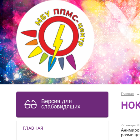
Главная
→
Версия для
НОК
слабовидящих
27 января 20
ГЛАВНАЯ
Анимиров
размещен