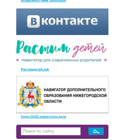
возможностями здоровья
Растимдетей.рф
https://р52.навигатор.дети