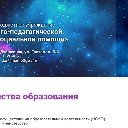
бюджетное учреждение
го-педагогической,
социальной помощи»
 Дзержинск, ул. Гастелло, 5-А
13) 26-02-11
dzr@mail.52gov.ru
ества образования
 осуществления образовательной деятельности (НОКО)
 министерство" .